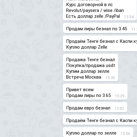
Курс договорной в лс
Revolut/paysera / wise /iban
Есть доллар zelle /PayPal
13:54
Продам лиры безнал по 3.45
11:
Продаём Тенге безнал с Каспи к
Куплю доллар Zelle
Продажа Тенге безнал
Покупка/продажа usdt
Купим доллар зелле
Встреча Москва
15:30
Привет всем
Продам лиры по 3.65
15:29
Продам евро безнал
13:02
Продаём Тенге безнал с Каспи к
Куплю доллар по зелле
12:56