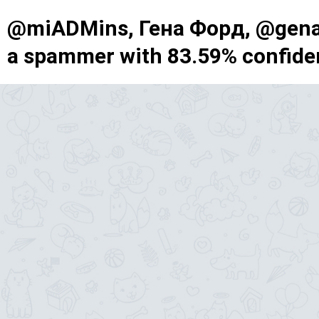
@miADMins, Гена Форд, @gena
a spammer with 83.59% confide