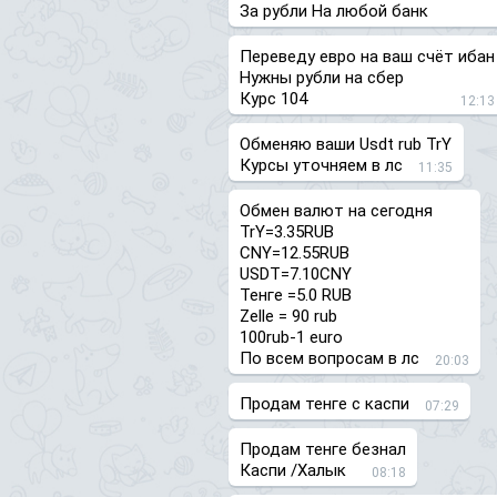
За рубли На любой банк
Переведу евро на ваш счёт ибан
Нужны рубли на сбер
Курс 104
12:13
Обменяю ваши Usdt rub TrY
Курсы уточняем в лс
11:35
Обмен валют на сегодня
TrY=3.35RUB
CNY=12.55RUB
USDT=7.10CNY
Тенге =5.0 RUB
Zelle = 90 rub
100rub-1 euro
По всем вопросам в лс
20:03
Продам тенге с каспи
07:29
Продам тенге безнал
Каспи /Халык
08:18