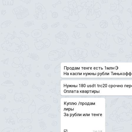
Продам тенге есть 1млн🍋
На каспи нужны рубли Тинькофф
Нужны 180 usdt trc20 срочно пер
Оплата квартиры
Куплю /продам
лиры
За рубли или тенге
☑️