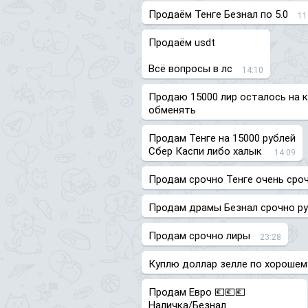
Продаём Тенге Безнал по 5.0
11
Продаём usdt
Всё вопросы в лс
14:10
Продаю 15000 лир осталось на 
обменять
Продам Тенге на 15000 рублей
Сбер Каспи либо халык
14:09
Продам срочно Тенге очень сро
Продам драмы Безнал срочно р
Продам срочно лиры
23:28
Куплю доллар зелле по хорошему
Продам Евро 💶💶💶
Наличка/Безнал