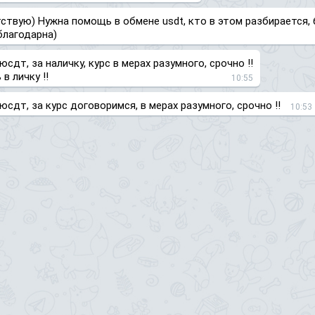
ствую) Нужна помощь в обмене usdt, кто в этом разбирается, 
благодарна)
юсдт, за наличку, курс в мерах разумного, срочно ‼️
в личку ‼️
10:55
юсдт, за курс договоримся, в мерах разумного, срочно ‼️
10:53