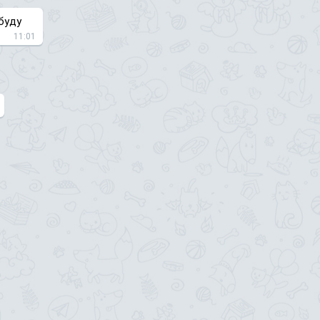
буду
11:01