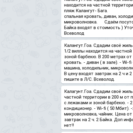
находится на частной территори
пляж Калангут- Бага. - кон
спальная кровать, диван, холод
микроволновка. Сдаём посуточно
Байка входят в стоимость ) Уто
Всеволод
Калангут.Гоа. Сдадим своё жильё
1/2 виллы находится на частной
зоной барбекю. В 200 метрах от 
кровать. - диван ( в зале). - Wi-f
машина, холодильник, микроволно
В цену входят завтрак на 2 ч и 
пишите в Л/С. Всеволод.
Калагунт.Гоа. Сдадим своё жильё
частной территории в 200 м от 
с лежаками и зоной барбекю. - 2 х
кондиционер. - Wi-fi ( 50 Мбит).
микроволновка, чайник. Цена от 
завтрак на 2 ч. 2 Байка. Доп ин
нет!!