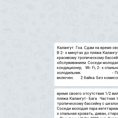
Калангут. Гоа. Сдам на время св
В 2- х минутах до пляжа Калангу
красивому тропическому бассей
обслуживанием. Соседи м
кондиционер, Wi- Fi, 2- х спаль
холодильник. - Посуточно!
включен.. 2 байка. Без комисси
время своего отсутствия 1/2 вил
пляжа Калангут- Бага . Частная
тропическому бассейну с шезло
Соседи молодая пара вегет
х спальная кровать, дива