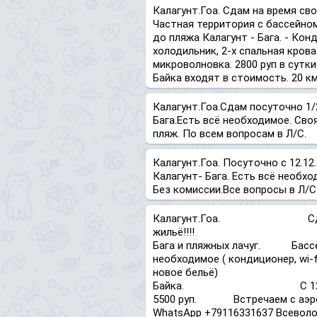
Калагунт.Гоа. Сдам на время свое
Частная территория с бассейно
до пляжа Калагунт - Бага. - Конд
холодильник, 2-х спальная кроват
микроволновка. 2800 руп в сутки!
Байка входят в стоимость. 20 к
Калагунт.Гоа.Сдам посуточно 1/
Бага.Есть всё необходимое. Сво
пляж. По всем вопросам в Л/С.
Калагунт.Гоа. Посуточно с 12.12.
Калагунт- Бага. Есть всё необхо
Без комиссии.Все вопросы в Л/С.с
Калагунт.Гоа. Сдам П
жильё!!!! 2 мин
Бага и пляжных лач
необходимое ( кондиционер, wi-f
новое бельё) Своя т
Байка. С 12.12- 35
5500 руп. Встречаем с аэ
WhatsApp +79116331637 Всеволод.