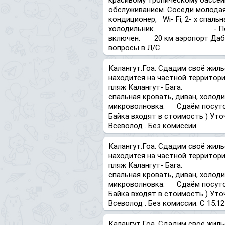
красивому тропическому бассей
обслуживанием. Соседи м
кондиционер, Wi- Fi, 2- х спаль
холодильник. - Посуточно!
включен. 20 км аэропорт Дабо
вопросы в Л/С
Калангут.Гоа. Сдадим своё жиль
находится на частной территори
пляж Калангут- Бага. - кон
спальная кровать, диван, холод
микроволновка. Сдаём посуточно
Байка входят в стоимость ) Уто
Всеволод . Без комиссии.
Калангут.Гоа. Сдадим своё жиль
находится на частной территори
пляж Калангут- Бага. - кон
спальная кровать, диван, холод
микроволновка. Сдаём посуточно
Байка входят в стоимость ) Уто
Всеволод . Без комиссии. С 15.12-
Калангут.Гоа. Сдадим своё жиль