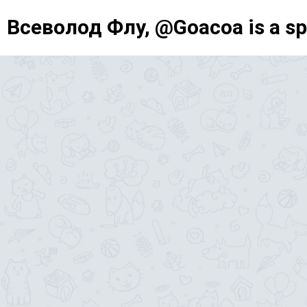
Всеволод Флу, @Goacoa is a s